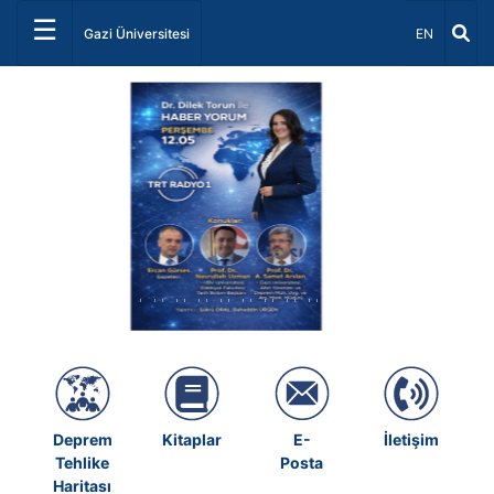
☰
Dil Seçiniz 
Gazi Üniversitesi
EN
Önceki
Sonrak
Deprem
Kitaplar
E-
İletişim
Tehlike
Posta
Haritası