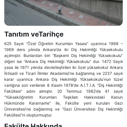
Tanıtım veTarihçe
625 Sayılı “Özel Öğretim Kurumları Yasası” uyarınca 1968 –
1969 ders yılında Ankara’da iki Diş Hekimliği Yüksekokulu
açılmıştır. Bunlardan biri “Başkent Diş Hekimliği Yüksekokulu”
diğeri ise “Ankara Diş Hekimliği Yüksekokulu” dur. 1472 Sayılı
yasa ile 1971 yılında devletleştirilen iki özel yüksekokul Ankara
İktisadi ve Ticari İlimler Akademisi’ne bağlanmış ve 2237 sayılı
karar uyarınca Ankara Diş Hekimliği Yüksekokulu’nun tüzel
varlığına son verilerek 8 Kasım 1978’de A.İ.T.İ.A. “Diş Hekimliği
Fakültesi” adını almıştır. 20 Temmuz 1982’de 41 sayılı
“Yükseköğretim Kurumları Teşkilatı Hakkındaki Kanun
Hükmünde Kararname” ile, Fakülte yeni kurulan Gazi
Üniversitesi’ne bağlanmış ve “Gazi Üniversitesi Diş Hekimliği
Fakültesi”ni oluşturmuştur.
Fakülte Hakkında