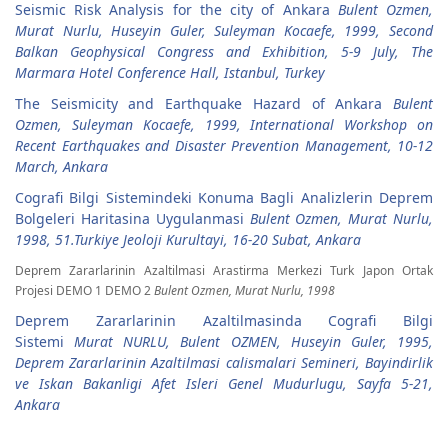
Seismic Risk Analysis for the city of Ankara
Bulent Ozmen,
Murat Nurlu, Huseyin Guler, Suleyman Kocaefe, 1999, Second
Balkan Geophysical Congress and Exhibition, 5-9 July, The
Marmara Hotel Conference Hall, Istanbul, Turkey
The Seismicity and Earthquake Hazard of Ankara
Bulent
Ozmen, Suleyman Kocaefe, 1999, International Workshop on
Recent Earthquakes and Disaster Prevention Management, 10-12
March, Ankara
Cografi Bilgi Sistemindeki Konuma Bagli Analizlerin Deprem
Bolgeleri Haritasina Uygulanmasi
Bulent Ozmen, Murat Nurlu,
1998, 51.Turkiye Jeoloji Kurultayi, 16-20 Subat, Ankara
Deprem Zararlarinin Azaltilmasi Arastirma Merkezi Turk Japon Ortak
Projesi DEMO 1 DEMO 2
Bulent Ozmen, Murat Nurlu, 1998
Deprem Zararlarinin Azaltilmasinda Cografi Bilgi
Sistemi
Murat NURLU, Bulent OZMEN, Huseyin Guler, 1995,
Deprem Zararlarinin Azaltilmasi calismalari Semineri, Bayindirlik
ve Iskan Bakanligi Afet Isleri Genel Mudurlugu, Sayfa 5-21,
Ankara