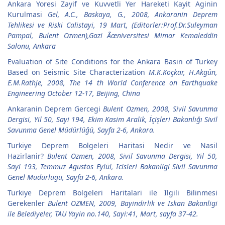
Ankara Yoresi Zayif ve Kuvvetli Yer Hareketi Kayit Aginin
Kurulmasi
Gel, A.C., Baskaya, G., 2008, Ankaranin Deprem
Tehlikesi ve Riski Calistayi, 19 Mart, (Editorler:Prof.Dr.Suleyman
Pampal, Bulent Ozmen),Gazi Ãœniversitesi Mimar Kemaleddin
Salonu, Ankara
Evaluation of Site Conditions for the Ankara Basin of Turkey
Based on Seismic Site Characterization
M.K.Koçkar, H.Akgün,
E.M.Rathje, 2008, The 14 th World Conference on Earthquake
Engineering October 12-17, Beijing, China
Ankaranin Deprem Gercegi
Bulent Ozmen, 2008, Sivil Savunma
Dergisi, Yil 50, Sayi 194, Ekim Kasim Aralik, İçişleri Bakanlığı Sivil
Savunma Genel Müdürlüğü, Sayfa 2-6, Ankara.
Turkiye Deprem Bolgeleri Haritasi Nedir ve Nasil
Hazirlanir?
Bulent Ozmen, 2008, Sivil Savunma Dergisi, Yil 50,
Sayi 193, Temmuz Agustos Eylül, Icisleri Bakanligi Sivil Savunma
Genel Mudurlugu, Sayfa 2-6, Ankara.
Turkiye Deprem Bolgeleri Haritalari ile Ilgili Bilinmesi
Gerekenler
Bulent OZMEN, 2009, Bayindirlik ve Iskan Bakanligi
ile Belediyeler, TAU Yayin no.140, Sayi:41, Mart, sayfa 37-42.