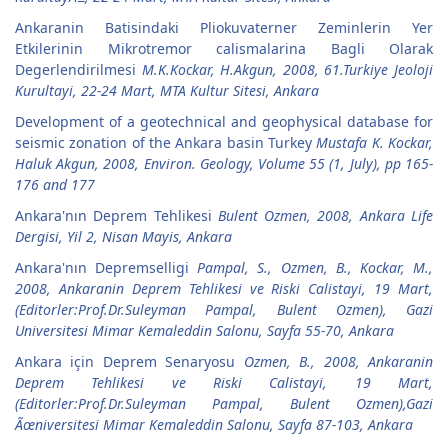
Ankaranin Batisindaki Pliokuvaterner Zeminlerin Yer
Etkilerinin Mikrotremor calismalarina Bagli Olarak
Degerlendirilmesi
M.K.Kockar, H.Akgun, 2008, 61.Turkiye Jeoloji
Kurultayi, 22-24 Mart, MTA Kultur Sitesi, Ankara
Development of a geotechnical and geophysical database for
seismic zonation of the Ankara basin Turkey
Mustafa K. Kockar,
Haluk Akgun, 2008, Environ. Geology, Volume 55 (1, July), pp 165-
176 and 177
Ankara'nın Deprem Tehlikesi
Bulent Ozmen, 2008, Ankara Life
Dergisi, Yil 2, Nisan Mayis, Ankara
Ankara'nın Depremselligi
Pampal, S., Ozmen, B., Kockar, M.,
2008, Ankaranin Deprem Tehlikesi ve Riski Calistayi, 19 Mart,
(Editorler:Prof.Dr.Suleyman Pampal, Bulent Ozmen), Gazi
Universitesi Mimar Kemaleddin Salonu, Sayfa 55-70, Ankara
Ankara için Deprem Senaryosu
Ozmen, B., 2008, Ankaranin
Deprem Tehlikesi ve Riski Calistayi, 19 Mart,
(Editorler:Prof.Dr.Suleyman Pampal, Bulent Ozmen),Gazi
Ãœniversitesi Mimar Kemaleddin Salonu, Sayfa 87-103, Ankara