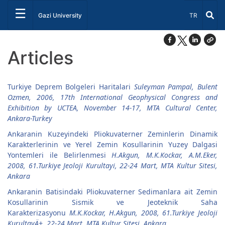
☰
Select Lang
Gazi University
TR
Articles
Turkiye Deprem Bolgeleri Haritalari
Suleyman Pampal, Bulent
Ozmen, 2006, 17th International Geophysical Congress and
Exhibition by UCTEA, November 14-17, MTA Cultural Center,
Ankara-Turkey
Ankaranin Kuzeyindeki Pliokuvaterner Zeminlerin Dinamik
Karakterlerinin ve Yerel Zemin Kosullarinin Yuzey Dalgasi
Yontemleri ile Belirlenmesi
H.Akgun, M.K.Kockar, A.M.Eker,
2008, 61.Turkiye Jeoloji Kurultayi, 22-24 Mart, MTA Kultur Sitesi,
Ankara
Ankaranin Batisindaki Pliokuvaterner Sedimanlara ait Zemin
Kosullarinin Sismik ve Jeoteknik Saha
Karakterizasyonu
M.K.Kockar, H.Akgun, 2008, 61.Turkiye Jeoloji
KurultayÄ±, 22-24 Mart, MTA Kultur Sitesi, Ankara