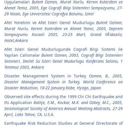
Uygulamalari
Bulent Ozmen, Murat Nurlu, Kerem Kuterdem ve
Ahmet Temiz, 2005, Ege Cografi Bilgi Sistemleri Sempozyumu, 27-
29 Nisan, Ege Universitesi Cografya Bolumu, Izmir
Afet Yonetimi ve Afet Isleri Genel Mudurlugu
Bulent Ozmen,
Murat Nurlu, Kerem Kuterdem ve Ahmet Temiz, 2005, Deprem
Sempozyumu Kocaeli 2005, 23-25 Mart, Grand YÃ¼kselis;
Hotel,Ankara
Afet Isleri Genel Mudurlugunde Cografi Bilgi Sistemi ile
Yapilan Calismalar
Bulent Ozmen, 2003, Cografi Bilgi Sistemleri
Semineri, Devlet Su Isleri Genel Mudurlugu Konferans Salonu, 1
Temmuz 2003, Ankara
Disaster Management System in Turkey
Ozmen, B., 2005,
Disaster Management System in Turkey, World Conference on
Disaster Reduction, 18-22 January,Kobe, Hyogo, Japan
Observed site effects during the 1999 Chi Chi Earthquake and
Its Application
Rathje, E.M., Kockar, M.K. and Ozbey, M.C., 2005,
Seismological Society of America Annual Meeting Abstracts, 27-29
April, Lake Tahoe, CA, U.S.A.
Earthquake Risk Reduction Studies at General Directorate of