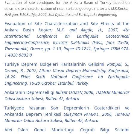
Evaluation of site conditions for the Ankara Basin of Turkey based on
seismic site characterization of near surface geologic materials
M.K.Kockar,
H.Akgun, E.M.Rathje, 2009, Soil Dynamics and Earthquake Engineering
Evaluation of Site Characterization and Site Effects of the
Ankara Basin
Koçkar, M.K. and Akgün, H., 2007, 4th
International Conference on Earthquake Geotechnical
Engineering-Conference, Kyriazis D.Pitilakis (Eds.), June 25-28,
Thessaloniki, Greece, pp. 1-10, Paper ID:1241, Springer ISBN 978-
1 4020-5892-9
Turkiye Deprem Bolgeleri Haritalarinin Gelisimi
Pampal, S.,
Ozmen, B., 2007, Altinci Ulusal Deprem Muhendisligi Konferansi,
16-20 Ekim, Sixth National Conference on Earthquake
Engineering, 16-20 October, Istanbul, Turkey
Ankaranin Depremselligi
Bulent OZMEN,2006, TMMOB Mimarlar
Odasi Ankara Subesi, Bulten 42, Ankara
Turkiyede Yasanan Son Depremlerin Gosterdikleri ve
Ankarada Deprem Tehlikesi
Suleyman PAMPAL, 2006, TMMOB
Mimarlar Odası Ankara Subesi, Bulten 42, Ankara
Afet Isleri Genel Mudurlugu Cografi Bilgi Sistemi