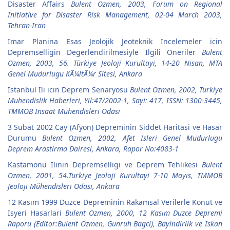
Disaster Affairs
Bulent Ozmen, 2003, Forum on Regional
Initiative for Disaster Risk Management, 02-04 March 2003,
Tehran-Iran
Imar Planina Esas Jeolojik Jeoteknik Incelemeler icin
Depremselligin Degerlendirilmesiyle Ilgili Oneriler
Bulent
Ozmen, 2003, 56. Türkiye Jeoloji Kurultayi, 14-20 Nisan, MTA
Genel Mudurlugu KÃ¼ltÃ¼r Sitesi, Ankara
Istanbul Ili icin Deprem Senaryosu
Bulent Ozmen, 2002, Turkiye
Muhendislik Haberleri, Yil:47/2002-1, Sayi: 417, ISSN: 1300-3445,
TMMOB Insaat Muhendisleri Odasi
3 Subat 2002 Cay (Afyon) Depreminin Siddet Haritasi ve Hasar
Durumu
Bulent Ozmen, 2002, Afet Isleri Genel Mudurlugu
Deprem Arastirma Dairesi, Ankara, Rapor No:4083-1
Kastamonu Ilinin Depremselligi ve Deprem Tehlikesi
Bulent
Ozmen, 2001, 54.Turkiye Jeoloji Kurultayi 7-10 Mayıs, TMMOB
Jeoloji Mühendisleri Odasi, Ankara
12 Kasım 1999 Duzce Depreminin Rakamsal Verilerle Konut ve
Isyeri Hasarlari
Bulent Ozmen, 2000, 12 Kasım Duzce Depremi
Raporu (Editor:Bulent Ozmen, Gunruh Bagci), Bayindirlik ve Iskan