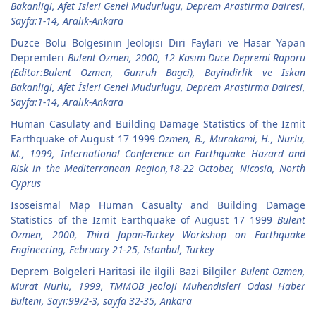
Bakanligi, Afet Isleri Genel Mudurlugu, Deprem Arastirma Dairesi,
Sayfa:1-14, Aralik-Ankara
Duzce Bolu Bolgesinin Jeolojisi Diri Faylari ve Hasar Yapan
Depremleri
Bulent Ozmen, 2000, 12 Kasım Düce Depremi Raporu
(Editor:Bulent Ozmen, Gunruh Bagci), Bayindirlik ve Iskan
Bakanligi, Afet İsleri Genel Mudurlugu, Deprem Arastirma Dairesi,
Sayfa:1-14, Aralik-Ankara
Human Casulaty and Building Damage Statistics of the Izmit
Earthquake of August 17 1999
Ozmen, B., Murakami, H., Nurlu,
M., 1999, International Conference on Earthquake Hazard and
Risk in the Mediterranean Region,18-22 October, Nicosia, North
Cyprus
Isoseismal Map Human Casualty and Building Damage
Statistics of the Izmit Earthquake of August 17 1999
Bulent
Ozmen, 2000, Third Japan-Turkey Workshop on Earthquake
Engineering, February 21-25, Istanbul, Turkey
Deprem Bolgeleri Haritasi ile ilgili Bazi Bilgiler
Bulent Ozmen,
Murat Nurlu, 1999, TMMOB Jeoloji Muhendisleri Odasi Haber
Bulteni, Sayı:99/2-3, sayfa 32-35, Ankara