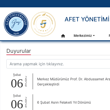
gazi.edu.tr
AFET YÖNETİM
Ana Menü
Merkezimiz
Anasayfa
Duyurular
Şubat
2026
06
Merkez Müdürümüz Prof. Dr. Abdussamet Ars
Gerçekleştirdi
Şubat
2026
06
6 Şubat Asrın Felaketi Yıl Dönümü