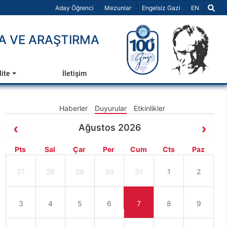
Dil Seçiniz 
Aday Öğrenci
Mezunlar
Engelsiz Gazi
EN
A VE ARAŞTIRMA
lite
İletişim
Haberler
Duyurular
Etkinlikler
Ağustos 2026
Pts
Sal
Çar
Per
Cum
Cts
Paz
27
28
29
30
31
1
2
3
4
5
6
7
8
9