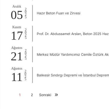
Aralık
2025
05
Hazır Beton Fuarı ve Zirvesi
Kasım
2025
17
Prof. Dr. Abdussamet Arslan, Beton 2025 Hazı
Ağustos
2025
21
Merkez Müdür Yardımcımız Cemile Öztürk Akça
Ağustos
2025
11
Balıkesir Sındırgı Depremi ve İstanbul Depre
1
2
Sonraki